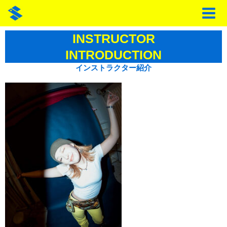
内
容
を
INSTRUCTOR
ス
INTRODUCTION
キ
ッ
インストラクター紹介
プ